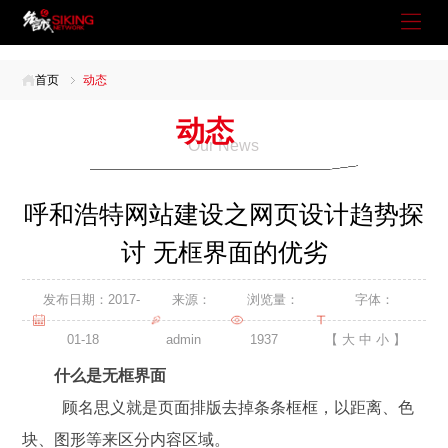
首页
动态
动态
Our News
呼和浩特网站建设之网页设计趋势探
讨 无框界面的优劣
发布日期：2017-
来源：
浏览量：
字体：
01-18
admin
1937
【
大
中
小
】
什么是无框界面
顾名思义就是页面排版去掉条条框框，以距离、色
块、图形等来区分内容区域。